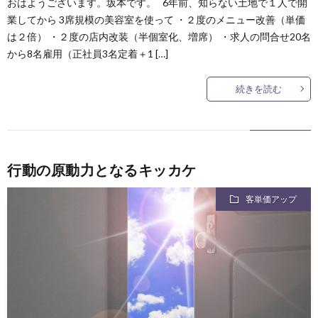
​おはようございます。坂本です。 6年前、知らない土地で１人で開
業してから 3席規模の美容室を使って ・２度のメニュー改善（単価
は２倍） ・２度の店内改装（半個室化、増席） ・求人の問合せ20名
から8名雇用（正社員3名定着＋1 […]
続きを読む
行動の原動力となるキッカケ
客単価アップ