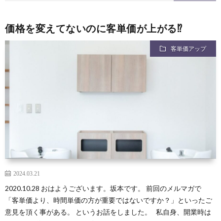
と
イ
価格を変えてないのに客単価が上がる⁉︎
客単価アップ
求
ン
人
ド
へ
2024.03.21
2020.10.28 おはようございます。坂本です。 前回のメルマガで
「客単価より、時間単価の方が重要ではないですか？」といったご
意見を頂く事がある。 というお話をしました。 私自身、開業時は