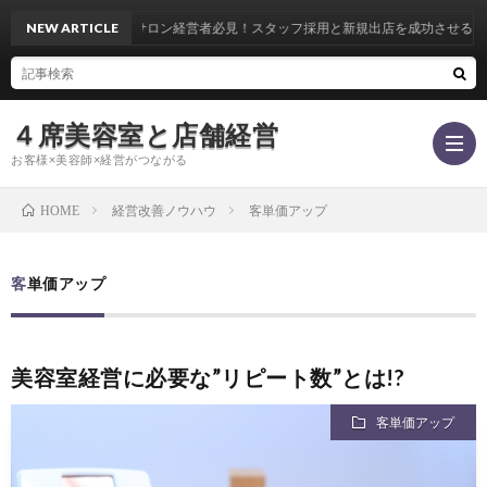
室・サロン経営者必見！スタッフ採用と新規出店を成功させる共通戦略
NEW ARTICLE
４席美容室と店舗経営
お客様×美容師×経営がつながる
経営改善ノウハウ
客単価アップ
HOME
客
客単価アップ
単
リ
美容室経営に必要な”リピート数”とは!?
価
ピ
集
客単価アップ
ア
ー
客
ス