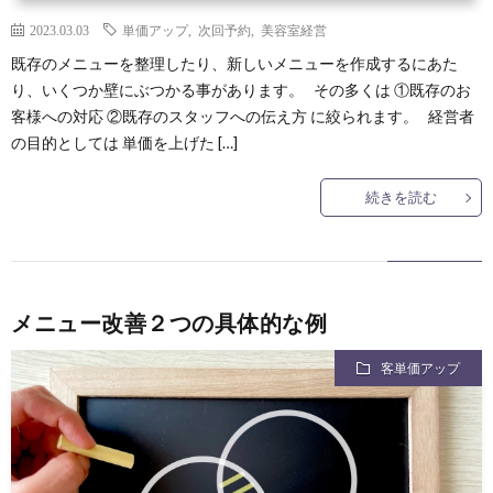
2023.03.03
単価アップ
,
次回予約
,
美容室経営
既存のメニューを整理したり、新しいメニューを作成するにあた
り、いくつか壁にぶつかる事があります。 その多くは ①既存のお
客様への対応 ②既存のスタッフへの伝え方 に絞られます。 経営者
の目的としては 単価を上げた […]
続きを読む
メニュー改善２つの具体的な例
客単価アップ