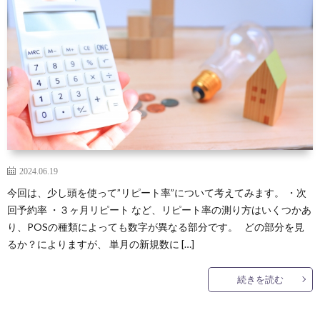
ッ
ト
導
タ
美
プ
構
線
ッ
容
造
フ
師
マ
か
ネ
ら
2024.06.19
今回は、少し頭を使って”リピート率”について考えてみます。 ・次
ジ
経
回予約率 ・３ヶ月リピート など、リピート率の測り方はいくつかあ
り、POSの種類によっても数字が異なる部分です。 どの部分を見
メ
営
るか？によりますが、 単月の新規数に […]
ン
者
続きを読む
ト
マ