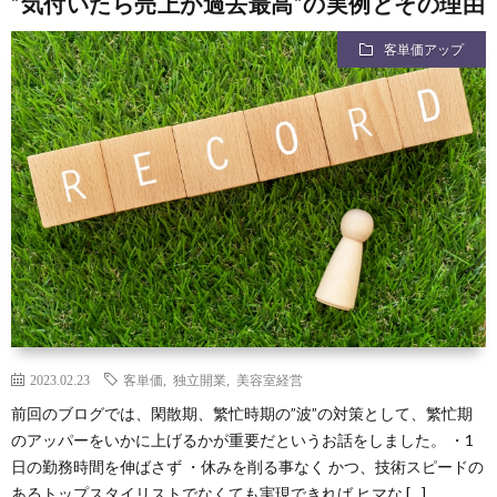
”気付いたら売上が過去最高”の実例とその理由
客単価アップ
2023.02.23
客単価
,
独立開業
,
美容室経営
前回のブログでは、閑散期、繁忙時期の”波”の対策として、繁忙期
のアッパーをいかに上げるかが重要だというお話をしました。 ・1
日の勤務時間を伸ばさず ・休みを削る事なく かつ、技術スピードの
あるトップスタイリストでなくても実現できれば ヒマな […]