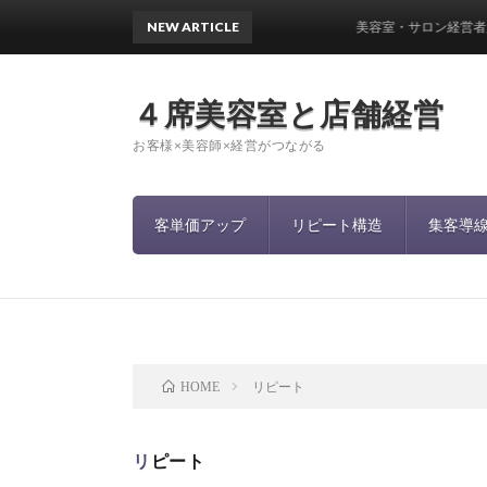
NEW ARTICLE
美容室・サロン経営者必見！スタッ
４席美容室と店舗経営
お客様×美容師×経営がつながる
客単価アップ
リピート構造
集客導
リピート
HOME
リピート