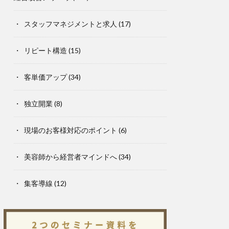
スタッフマネジメントと求人
(17)
リピート構造
(15)
客単価アップ
(34)
独立開業
(8)
現場のお客様対応のポイント
(6)
美容師から経営者マインドへ
(34)
集客導線
(12)